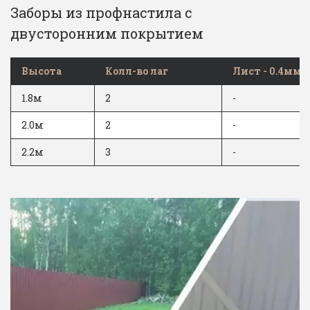
Заборы из профнастила с 
двусторонним покрытием
Высота
Колл-во лаг
Лист - 0.4мм
1.8м
2
-
2.0м
2
-
2.2м
3
-