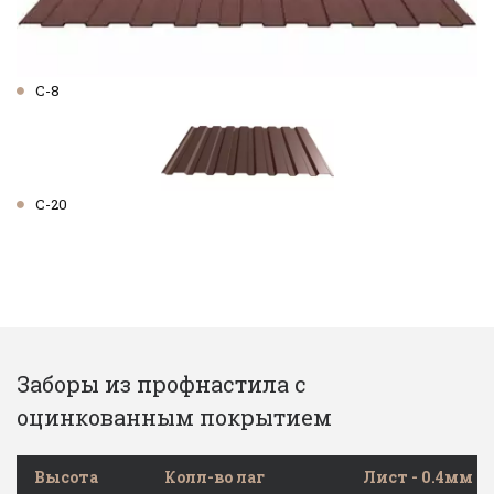
С-8
С-20
Заборы из профнастила с 
оцинкованным покрытием
Высота
Колл-во лаг
Лист - 0.4мм