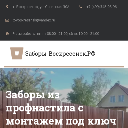
г. Воскресенск
,
ул. Советская 30А
+7 (499) 348-98-96
z-voskresensk@yandex.ru
Часы работы: пн-пт 08:00 - 21:00, сб-вс 10:00 - 21:00
Заборы-Воскресенск.РФ
Заборы из
профнастила с
монтажем под ключ